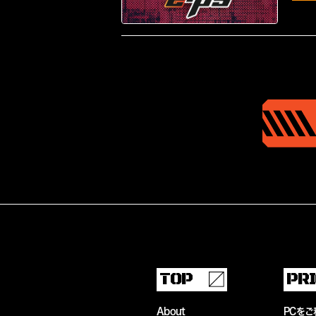
TOP
PR
About
PCをご