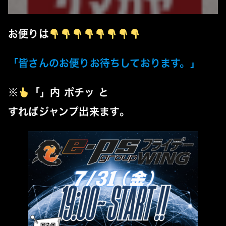
お便り
は
「
皆さんのお便りお待ちしております。
」
※
「」内 ポチッ と
すればジャンプ出来ます
。